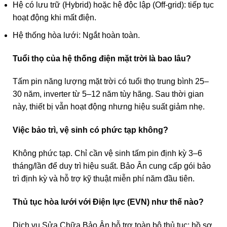
Hệ có lưu trữ (Hybrid) hoặc hệ độc lập (Off-grid): tiếp tục
hoạt động khi mất điện.
Hệ thống hòa lưới: Ngắt hoàn toàn.
Tuổi thọ của hệ thống điện mặt trời là bao lâu?
Tấm pin năng lượng mặt trời có tuổi thọ trung bình 25–
30 năm, inverter từ 5–12 năm tùy hãng. Sau thời gian
này, thiết bị vẫn hoạt động nhưng hiệu suất giảm nhẹ.
Việc bảo trì, vệ sinh có phức tạp không?
Không phức tạp. Chỉ cần vệ sinh tấm pin định kỳ 3–6
tháng/lần để duy trì hiệu suất. Bảo Ân cung cấp gói bảo
trì định kỳ và hỗ trợ kỹ thuật miễn phí năm đầu tiên.
Thủ tục hòa lưới với Điện lực (EVN) như thế nào?
Dịch vụ Sửa Chữa Bảo Ân hỗ trợ toàn bộ thủ tục: hồ sơ