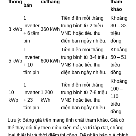
thống
ra/tháng
tham
bản
khảo
1
Tiền điện mỗi tháng
Khoảng
inverter
trung bình từ 2 triệu
30 – 33
3 kWp
360 kWh
+ 6 tấm
VNĐ hoặc tiêu thụ
triệu
pin
điện ban ngày nhiều.
đồng
1
Tiền điện mỗi tháng
Khoảng
inverter
trung bình từ 3-4 triệu
50 – 51
5 kWp
600 kWh
+ 10
VNĐ hoặc tiêu thụ
triệu
tấm pin
điện ban ngày nhiều.
đồng
Khoảng
1
Tiền điện mỗi tháng
100 –
10
inverter
1,200
trung bình từ 7-8 triệu
110
kWp
+ 23
kWh
VNĐ hoặc tiêu thụ
triệu
tấm pin
điện ban ngày nhiều.
đồng
Lưu ý: Bảng giá trên mang tính chất tham khảo. Giá có
thể thay đổi tùy theo điều kiện mái, vị trí lắp đặt, chủng
loại thiết bị và thời điểm thi công. Để nhận báo giá chính