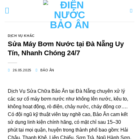
Bỏ
qua
nội
dung
DỊCH VỤ KHÁC
Sửa Máy Bơm Nước tại Đà Nẵng Uy
Tín, Nhanh Chóng 24/7
26.05.2025
BẢO ÂN
Dịch Vụ Sửa Chữa Bảo Ân tại Đà Nẵng chuyên xử lý
các sự cố máy bơm nước như không lên nước, kêu to,
không hoạt động, rò điện, chảy nước, cháy động cơ….
Có đội ngũ kỹ thuật viên tay nghề cao, Bảo Ân cam kết
sử dụng linh kiện chính hãng, có mặt chỉ sau 15–30
phút tại mọi quận, huyện trong thành phố bao gồm: Hải
Châu, Thanh Khê, Liên Chiểu, Sơn Trà, Ngũ Hành Sơn,