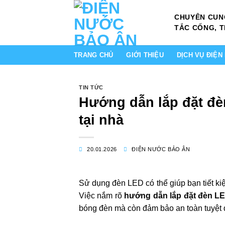
Bỏ
CHUYÊN CUN
qua
TẮC CỐNG, T
nội
dung
TRANG CHỦ
GIỚI THIỆU
DỊCH VỤ ĐIỆ
TIN TỨC
Hướng dẫn lắp đặt đèn
tại nhà
20.01.2026
ĐIỆN NƯỚC BẢO ÂN
Sử dụng đèn LED có thể giúp bạn tiết ki
Việc nắm rõ
hướng dẫn lắp đặt đèn LED
bóng đèn mà còn đảm bảo an toàn tuyệt đ