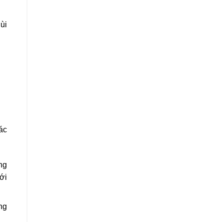
ùi
ác
ng
ới
ng