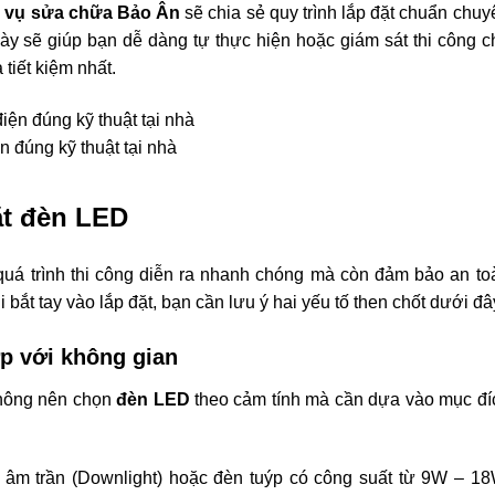
h vụ sửa chữa Bảo Ân
sẽ chia sẻ quy trình lắp đặt chuẩn chuy
y sẽ giúp bạn dễ dàng tự thực hiện hoặc giám sát thi công c
tiết kiệm nhất.
 đúng kỹ thuật tại nhà
ặt đèn LED
quá trình thi công diễn ra nhanh chóng mà còn đảm bảo an to
hi bắt tay vào lắp đặt, bạn cần lưu ý hai yếu tố then chốt dưới đâ
p với không gian
 không nên chọn
đèn LED
theo cảm tính mà cần dựa vào mục đí
m trần (Downlight) hoặc đèn tuýp có công suất từ 9W – 18