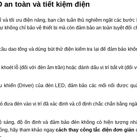
 an toàn và tiết kiệm điện
 và tối ưu điện năng, bạn cần tuân thủ nghiêm ngặt các bước 
tự không chỉ bảo vệ thiết bị mà còn đảm bảo an toàn tuyệt đối c
cầu dao tổng và dùng bút thử điện kiểm tra lại để đảm bảo khô
 khoét lỗ (đối với đèn âm trần) hoặc đánh dấu vị trí bắt vít (đối 
u khiển (Driver) của đèn LED, đảm bảo các mối nối được qu
đó đưa đèn vào vị trí đã xác định và cố định chắc chắn bằng ng
độ sáng, độ ổn định và đảm bảo đèn không có hiện tượng nh
hỏng, hãy tham khảo ngay
cách thay công tắc điện đơn giản