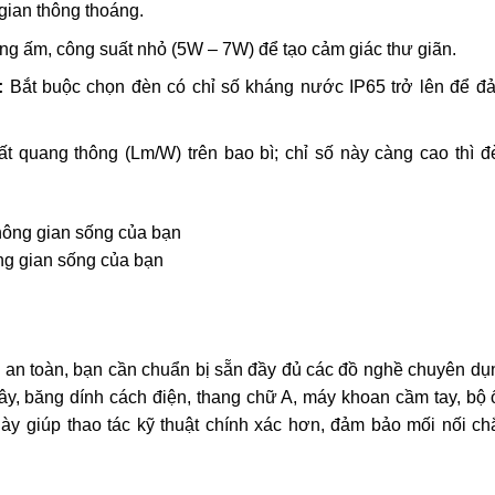
gian thông thoáng.
ng ấm, công suất nhỏ (5W – 7W) để tạo cảm giác thư giãn.
:
Bắt buộc chọn đèn có chỉ số kháng nước IP65 trở lên để đ
ất quang thông (Lm/W) trên bao bì; chỉ số này càng cao thì đ
ng gian sống của bạn
 và an toàn, bạn cần chuẩn bị sẵn đầy đủ các đồ nghề chuyên dụ
 dây, băng dính cách điện, thang chữ A, máy khoan cầm tay, bộ 
này giúp thao tác kỹ thuật chính xác hơn, đảm bảo mối nối ch