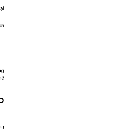
ại
ơi
ng
hệ
ED
ng