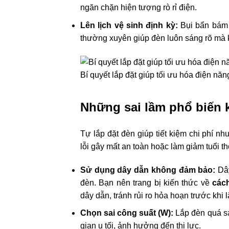
ngăn chặn hiện tượng rò rỉ điện.
Lên lịch vệ sinh định kỳ:
Bụi bẩn bám 
thường xuyên giúp đèn luôn sáng rõ mà 
Bí quyết lắp đặt giúp tối ưu hóa điện năng
Những sai lầm phổ biến kh
Tự lắp đặt đèn giúp tiết kiệm chi phí n
lỗi gây mất an toàn hoặc làm giảm tuổi th
Sử dụng dây dẫn không đảm bảo:
Dây
đèn. Bạn nên trang bị kiến thức về
các
dây dẫn, tránh rủi ro hỏa hoạn trước khi lắ
Chọn sai công suất (W):
Lắp đèn quá sá
gian u tối, ảnh hưởng đến thị lực.