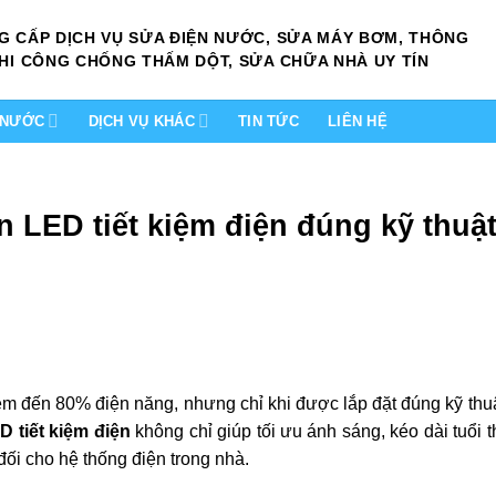
G CẤP DỊCH VỤ SỬA ĐIỆN NƯỚC, SỬA MÁY BƠM, THÔNG
HI CÔNG CHỐNG THẤM DỘT, SỬA CHỮA NHÀ UY TÍN
N NƯỚC
DỊCH VỤ KHÁC
TIN TỨC
LIÊN HỆ
 LED tiết kiệm điện đúng kỹ thuậ
ệm đến 80% điện năng, nhưng chỉ khi được lắp đặt đúng kỹ thuậ
 tiết kiệm điện
không chỉ giúp tối ưu ánh sáng, kéo dài tuổi t
ối cho hệ thống điện trong nhà.