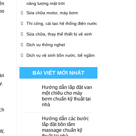
năng lượng mặt trời
ên
ho
Sửa chữa motor, máy bơm
Thi công, cải tạo hệ thống điện nước
Sửa chữa, thay thế thiết bị vệ sinh
Dịch vụ thông nghẹt
Dịch vụ vệ sinh bồn nước, bể ngầm
BÀI VIẾT MỚI NHẤT
àn
y.
Hướng dẫn lắp đặt van
một chiều cho máy
bơm chuẩn kỹ thuật tại
nhà
ch
Hướng dẫn các bước
lắp đặt bồn tắm
massage chuẩn kỹ
W,
thuật tại nhà